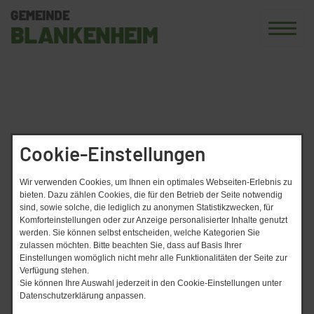
Cookie-Einstellungen
Wir verwenden Cookies, um Ihnen ein optimales Webseiten-Erlebnis zu
bieten. Dazu zählen Cookies, die für den Betrieb der Seite notwendig
sind, sowie solche, die lediglich zu anonymen Statistikzwecken, für
Komforteinstellungen oder zur Anzeige personalisierter Inhalte genutzt
werden. Sie können selbst entscheiden, welche Kategorien Sie
zulassen möchten. Bitte beachten Sie, dass auf Basis Ihrer
Einstellungen womöglich nicht mehr alle Funktionalitäten der Seite zur
Verfügung stehen.
Sie können Ihre Auswahl jederzeit in den Cookie-Einstellungen unter
Datenschutzerklärung anpassen.
Herzlich willkommen in Blankenheim.